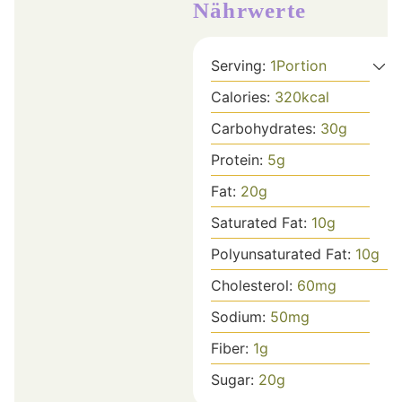
Nährwerte
Serving:
1
Portion
Calories:
320
kcal
Carbohydrates:
30
g
Protein:
5
g
Fat:
20
g
Saturated Fat:
10
g
Polyunsaturated Fat:
10
g
Cholesterol:
60
mg
Sodium:
50
mg
Fiber:
1
g
Sugar:
20
g