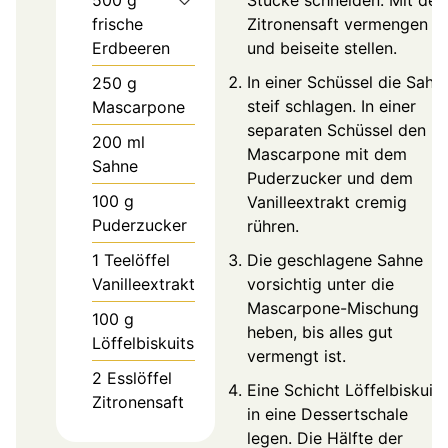
frische
Zitronensaft vermengen
Erdbeeren
und beiseite stellen.
In einer Schüssel die Sahn
250
g
steif schlagen. In einer
Mascarpone
separaten Schüssel den
200
ml
Mascarpone mit dem
Sahne
Puderzucker und dem
100
g
Vanilleextrakt cremig
Puderzucker
rühren.
1
Teelöffel
Die geschlagene Sahne
Vanilleextrakt
vorsichtig unter die
Mascarpone-Mischung
100
g
heben, bis alles gut
Löffelbiskuits
vermengt ist.
2
Esslöffel
Eine Schicht Löffelbiskuits
Zitronensaft
in eine Dessertschale
legen. Die Hälfte der