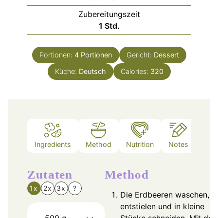
Zubereitungszeit
Stunde
1
Std.
Portionen:
4
Portionen
Gericht:
Dessert
Küche:
Deutsch
Calories:
320
Ingredients
Method
Nutrition
Notes
Zutaten
Method
1x
2x
3x
?
Die Erdbeeren waschen,
entstielen und in kleine
500
g
Stücke schneiden. Mit de