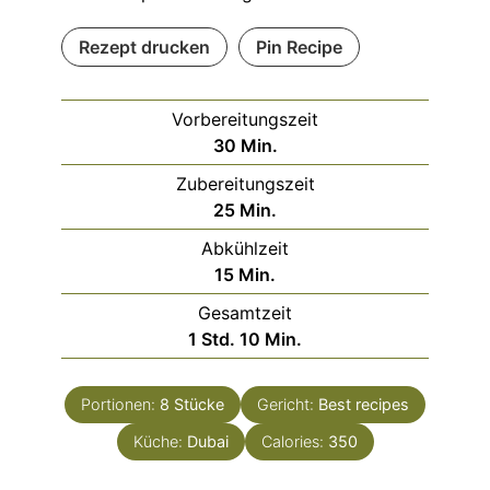
Rezept drucken
Pin Recipe
Vorbereitungszeit
Minuten
30
Min.
Zubereitungszeit
Minuten
25
Min.
Abkühlzeit
Minuten
15
Min.
Gesamtzeit
Stunde
Minuten
1
Std.
10
Min.
Portionen:
8
Stücke
Gericht:
Best recipes
Küche:
Dubai
Calories:
350