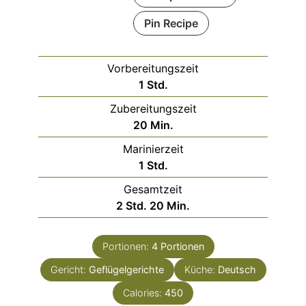
Pin Recipe
Vorbereitungszeit
Stunde
1
Std.
Zubereitungszeit
Minuten
20
Min.
Marinierzeit
Stunde
1
Std.
Gesamtzeit
Stunden
Minuten
2
Std.
20
Min.
Portionen:
4
Portionen
Gericht:
Geflügelgerichte
Küche:
Deutsch
Calories:
450