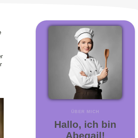
e
er
r
ÜBER MICH
Hallo, ich bin
Abegail!