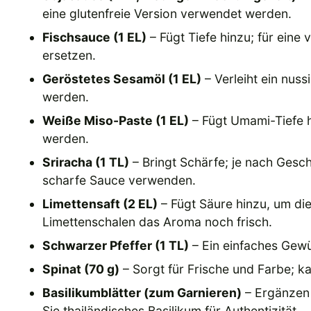
eine glutenfreie Version verwendet werden.
Fischsauce (1 EL)
– Fügt Tiefe hinzu; für ein
ersetzen.
Geröstetes Sesamöl (1 EL)
– Verleiht ein nus
werden.
Weiße Miso-Paste (1 EL)
– Fügt Umami-Tiefe h
werden.
Sriracha (1 TL)
– Bringt Schärfe; je nach Ges
scharfe Sauce verwenden.
Limettensaft (2 EL)
– Fügt Säure hinzu, um di
Limettenschalen das Aroma noch frisch.
Schwarzer Pfeffer (1 TL)
– Ein einfaches Gewü
Spinat (70 g)
– Sorgt für Frische und Farbe; k
Basilikumblätter (zum Garnieren)
– Ergänzen 
Sie thailändisches Basilikum für Authentizität.