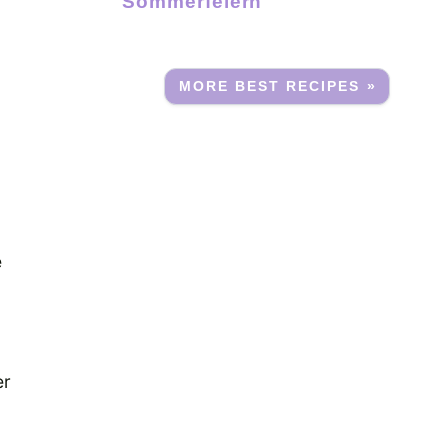
Sommerfeiern
MORE BEST RECIPES »
e
er