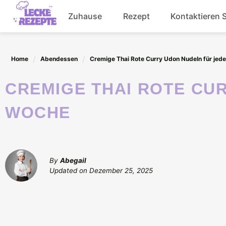
Skip
Zuhause
Rezept
Kontaktieren 
to
content
Abendessen
Home
Abendessen
Cremige Thai Rote Curry Udon Nudeln für jed
Getränke
CREMIGE THAI ROTE CURRY UDON NUDELN FÜR JEDE
Salat
WOCHE
By
Abegail
Updated on
Dezember 25, 2025