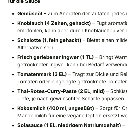
Für die Sauce
Gemüseöl
– Zum Anbraten der Zutaten; jedes 
Knoblauch (4 Zehen, gehackt)
– Fügt aromati
empfohlen, kann aber durch Knoblauchpulver 
Schalotte (1, fein gehackt)
– Bietet einen mil
Alternative sein.
Frisch geriebener Ingwer (1 TL)
– Bringt Wärm
getrockneter Ingwer kann bei Bedarf verwend
Tomatenmark (3 EL)
– Trägt zur Dicke und Rei
Tomaten oder eingelegte getrocknete Tomaten
Thai-Rotes-Curry-Paste (2 EL, mild)
– Schlüs
Tiefe; je nach gewünschter Schärfe anpassen.
Kokosmilch (400 ml, ungesüßt)
– Sorgt für C
Mandelmilch für eine vegane Option ersetzt w
Sojasauce (1 EL, niedrigem Natriumgehalt)
– 