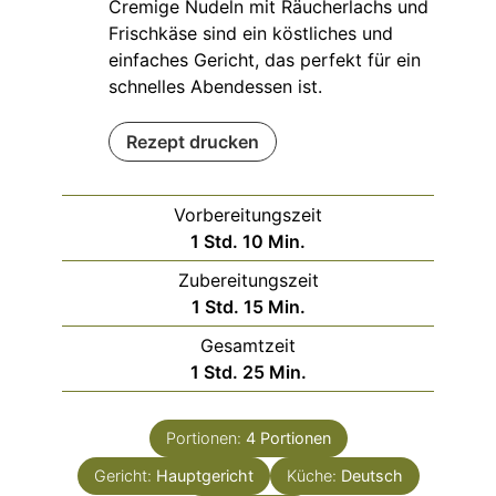
Cremige Nudeln mit Räucherlachs und
Frischkäse sind ein köstliches und
einfaches Gericht, das perfekt für ein
schnelles Abendessen ist.
Rezept drucken
Vorbereitungszeit
Stunde
Minuten
1
Std.
10
Min.
Zubereitungszeit
Stunde
Minuten
1
Std.
15
Min.
Gesamtzeit
Stunde
Minuten
1
Std.
25
Min.
Portionen:
4
Portionen
Gericht:
Hauptgericht
Küche:
Deutsch