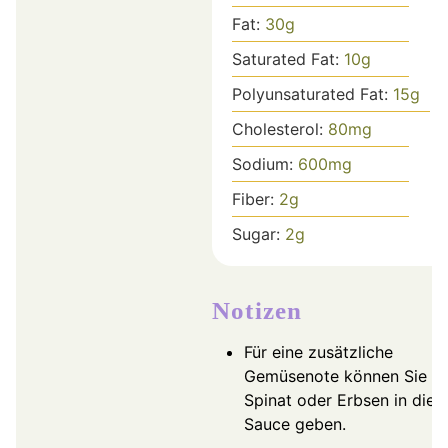
Fat:
30
g
Saturated Fat:
10
g
Polyunsaturated Fat:
15
g
Cholesterol:
80
mg
Sodium:
600
mg
Fiber:
2
g
Sugar:
2
g
Notizen
Für eine zusätzliche
Gemüsenote können Sie
Spinat oder Erbsen in die
Sauce geben.