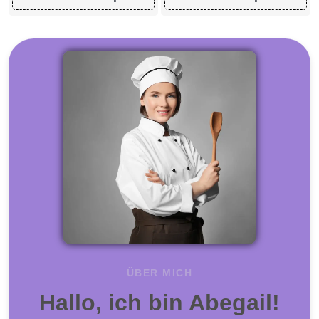
ÜBER MICH
Hallo, ich bin Abegail!