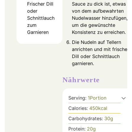
Frischer Dill
Sauce zu dick ist, etwas
oder
von dem aufbewahrten
Schnittlauch
Nudelwasser hinzufügen,
zum
um die gewünschte
Garnieren
Konsistenz zu erreichen.
Die Nudeln auf Tellern
anrichten und mit frischem
Dill oder Schnittlauch
garnieren.
Nährwerte
Serving:
1
Portion
Calories:
450
kcal
Carbohydrates:
30
g
Protein:
20
g