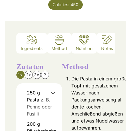
Calories:
450
Ingredients
Method
Nutrition
Notes
Zutaten
Method
1x
2x
3x
?
Die Pasta in einem großen
Topf mit gesalzenem
250
g
Wasser nach
Pasta
z. B.
Packungsanweisung al
Penne oder
dente kochen.
Fusilli
Anschließend abgießen
und etwas Nudelwasser
200
g
aufbewahren.
Räucherlachs