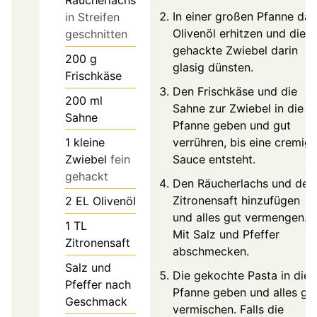
In einer großen Pfanne das
in Streifen
Olivenöl erhitzen und die
geschnitten
gehackte Zwiebel darin
200
g
glasig dünsten.
Frischkäse
Den Frischkäse und die
200
ml
Sahne zur Zwiebel in die
Sahne
Pfanne geben und gut
1
kleine
verrühren, bis eine cremig
Zwiebel
fein
Sauce entsteht.
gehackt
Den Räucherlachs und den
Zitronensaft hinzufügen
2
EL
Olivenöl
und alles gut vermengen.
1
TL
Mit Salz und Pfeffer
Zitronensaft
abschmecken.
Salz und
Die gekochte Pasta in die
Pfeffer nach
Pfanne geben und alles gu
Geschmack
vermischen. Falls die