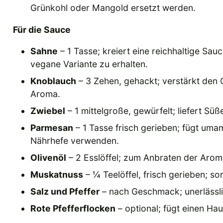
Grünkohl oder Mangold ersetzt werden.
Für die Sauce
Sahne
– 1 Tasse; kreiert eine reichhaltige Sa
vegane Variante zu erhalten.
Knoblauch
– 3 Zehen, gehackt; verstärkt den 
Aroma.
Zwiebel
– 1 mittelgroße, gewürfelt; liefert Sü
Parmesan
– 1 Tasse frisch gerieben; fügt uma
Nährhefe verwenden.
Olivenöl
– 2 Esslöffel; zum Anbraten der Arom
Muskatnuss
– ¼ Teelöffel, frisch gerieben; s
Salz und Pfeffer
– nach Geschmack; unerlässl
Rote Pfefferflocken
– optional; fügt einen Ha