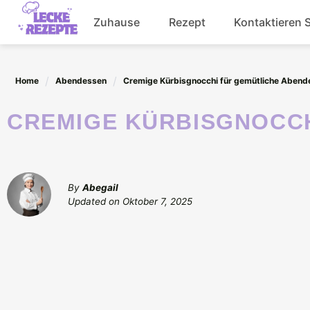
Skip
Zuhause
Rezept
Kontaktieren 
to
content
Abendessen
Home
Abendessen
Cremige Kürbisgnocchi für gemütliche Abend
Getränke
CREMIGE KÜRBISGNOCC
Salat
By
Abegail
Updated on
Oktober 7, 2025