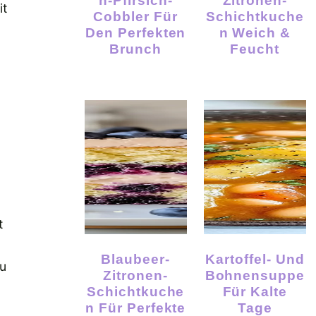
N-Pfirsich-
Zitronen-
it
Cobbler Für
Schichtkuche
Den Perfekten
N Weich &
Brunch
Feucht
t
Blaubeer-
Kartoffel- Und
zu
Zitronen-
Bohnensuppe
Schichtkuche
Für Kalte
N Für Perfekte
Tage