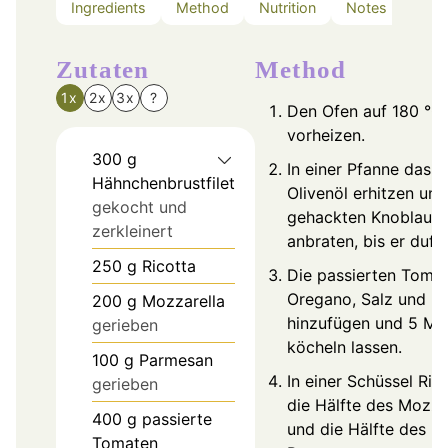
Ingredients
Method
Nutrition
Notes
Zutaten
Method
1x
2x
3x
?
Den Ofen auf 180 °C
vorheizen.
300
g
In einer Pfanne das
Hähnchenbrustfilet
Olivenöl erhitzen un
gekocht und
gehackten Knoblauch
zerkleinert
anbraten, bis er dufte
250
g
Ricotta
Die passierten Tomat
Oregano, Salz und Pf
200
g
Mozzarella
hinzufügen und 5 Mi
gerieben
köcheln lassen.
100
g
Parmesan
In einer Schüssel Rico
gerieben
die Hälfte des Mozza
400
g
passierte
und die Hälfte des
Tomaten