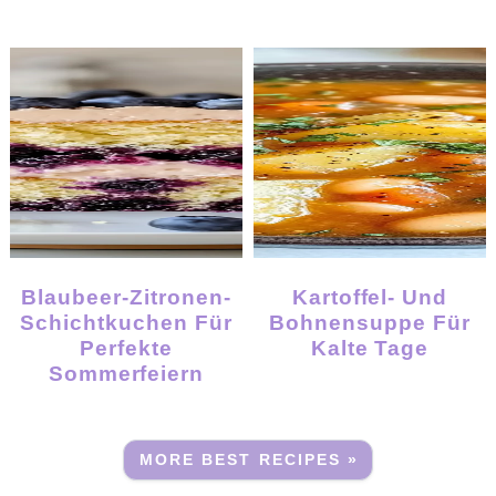
Blaubeer-Zitronen-
Kartoffel- Und
Schichtkuchen Für
Bohnensuppe Für
Perfekte
Kalte Tage
Sommerfeiern
MORE BEST RECIPES »