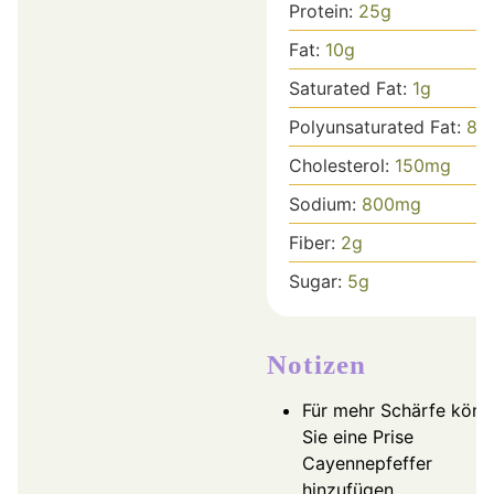
Protein:
25
g
Fat:
10
g
Saturated Fat:
1
g
Polyunsaturated Fat:
8
g
Cholesterol:
150
mg
Sodium:
800
mg
Fiber:
2
g
Sugar:
5
g
Notizen
Für mehr Schärfe könn
Sie eine Prise
Cayennepfeffer
hinzufügen.