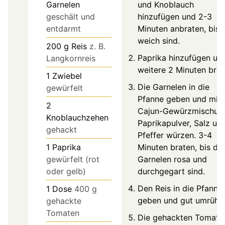
Garnelen
und Knoblauch
geschält und
hinzufügen und 2-3
entdarmt
Minuten anbraten, bis s
weich sind.
200
g
Reis
z. B.
Paprika hinzufügen un
Langkornreis
weitere 2 Minuten brat
1
Zwiebel
Die Garnelen in die
gewürfelt
Pfanne geben und mit
2
Cajun-Gewürzmischun
Knoblauchzehen
Paprikapulver, Salz un
gehackt
Pfeffer würzen. 3-4
1
Paprika
Minuten braten, bis die
gewürfelt (rot
Garnelen rosa und
oder gelb)
durchgegart sind.
Den Reis in die Pfanne
1
Dose
400 g
geben und gut umrühre
gehackte
Tomaten
Die gehackten Tomate