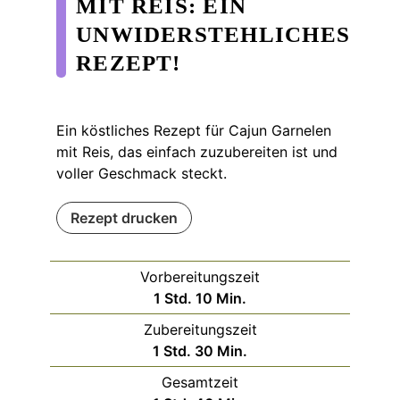
MIT REIS: EIN
UNWIDERSTEHLICHES
REZEPT!
Ein köstliches Rezept für Cajun Garnelen
mit Reis, das einfach zuzubereiten ist und
voller Geschmack steckt.
Rezept drucken
Vorbereitungszeit
Stunde
Minuten
1
Std.
10
Min.
Zubereitungszeit
Stunde
Minuten
1
Std.
30
Min.
Gesamtzeit