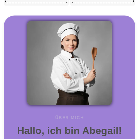
ÜBER MICH
Hallo, ich bin Abegail!