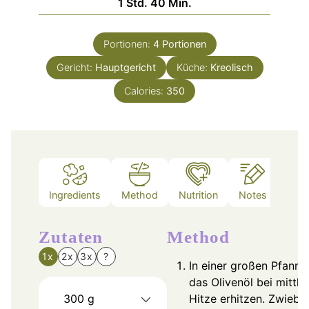
Stunde
Minuten
1
Std.
40
Min.
Portionen:
4
Portionen
Gericht:
Hauptgericht
Küche:
Kreolisch
Calories:
350
Ingredients
Method
Nutrition
Notes
Zutaten
Method
1x
2x
3x
?
In einer großen Pfanne
das Olivenöl bei mittle
300
g
Hitze erhitzen. Zwiebel