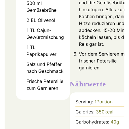
und die Gemüsebrühe
500
ml
hinzufügen. Alles zum
Gemüsebrühe
Kochen bringen, dann 
2
EL
Olivenöl
Hitze reduzieren und
1
TL
Cajun-
abdecken. 15-20 Minu
Gewürzmischung
köcheln lassen, bis der
Reis gar ist.
1
TL
Vor dem Servieren mit
Paprikapulver
frischer Petersilie
Salz und Pfeffer
garnieren.
nach Geschmack
Frische Petersilie
Nährwerte
zum Garnieren
Serving:
1
Portion
Calories:
350
kcal
Carbohydrates:
40
g