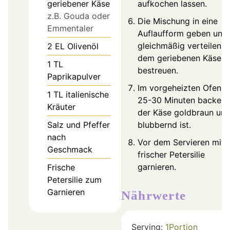
geriebener Käse
aufkochen lassen.
z.B. Gouda oder
Die Mischung in eine
Emmentaler
Auflaufform geben und
gleichmäßig verteilen. 
2
EL
Olivenöl
dem geriebenen Käse
1
TL
bestreuen.
Paprikapulver
Im vorgeheizten Ofen 
1
TL
italienische
25-30 Minuten backen, 
Kräuter
der Käse goldbraun un
Salz und Pfeffer
blubbernd ist.
nach
Vor dem Servieren mit
Geschmack
frischer Petersilie
garnieren.
Frische
Petersilie zum
Garnieren
Nährwerte
Serving:
1
Portion