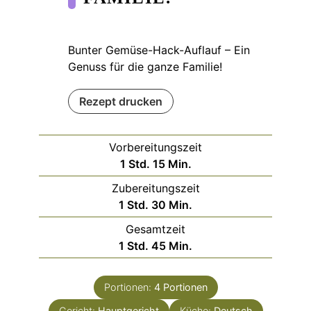
Bunter Gemüse-Hack-Auflauf – Ein
Genuss für die ganze Familie!
Rezept drucken
Vorbereitungszeit
Stunde
Minuten
1
Std.
15
Min.
Zubereitungszeit
Stunde
Minuten
1
Std.
30
Min.
Gesamtzeit
Stunde
Minuten
1
Std.
45
Min.
Portionen:
4
Portionen
Gericht:
Hauptgericht
Küche:
Deutsch