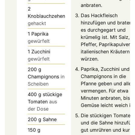
anbraten.
2
Das Hackfleisch
Knoblauchzehen
hinzufügen und braten, 
gehackt
es durchgegart und
1
Paprika
krümelig ist. Mit Salz,
gewürfelt
Pfeffer, Paprikapulver 
1
Zucchini
italienischen Kräutern
gewürfelt
würzen.
Paprika, Zucchini und
200
g
Champignons in die
Champignons
in
Pfanne geben und alles
Scheiben
vermengen. Für etwa 5
400
g
stückige
Minuten anbraten, bis d
Tomaten
aus
Gemüse leicht weich ist
der Dose
Die stückigen Tomaten
200
g
Sahne
und die Sahne hinzufüg
150
g
gut umrühren und kurz