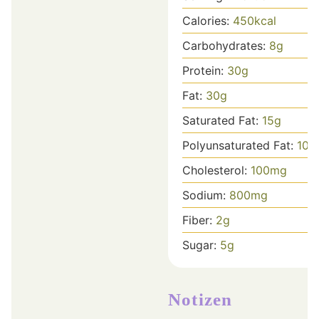
Calories:
450
kcal
Carbohydrates:
8
g
Protein:
30
g
Fat:
30
g
Saturated Fat:
15
g
Polyunsaturated Fat:
10
g
Cholesterol:
100
mg
Sodium:
800
mg
Fiber:
2
g
Sugar:
5
g
Notizen