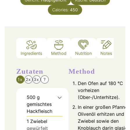
Calories:
450
Ingredients
Method
Nutrition
Notes
Zutaten
Method
1x
2x
3x
?
Den Ofen auf 180 °C
vorheizen
500
g
(Ober-/Unterhitze).
gemischtes
In einer großen Pfanne 
Hackfleisch
Olivenöl erhitzen und d
Zwiebel sowie den
1
Zwiebel
Knoblauch darin glasig
gewürfelt