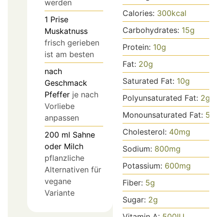
werden
Calories:
300
kcal
1
Prise
Carbohydrates:
15
g
Muskatnuss
frisch gerieben
Protein:
10
g
ist am besten
Fat:
20
g
nach
Saturated Fat:
10
g
Geschmack
Pfeffer
je nach
Polyunsaturated Fat:
2
g
Vorliebe
Monounsaturated Fat:
5
g
anpassen
Cholesterol:
40
mg
200
ml
Sahne
oder Milch
Sodium:
800
mg
pflanzliche
Potassium:
600
mg
Alternativen für
vegane
Fiber:
5
g
Variante
Sugar:
2
g
Vitamin A:
500
IU