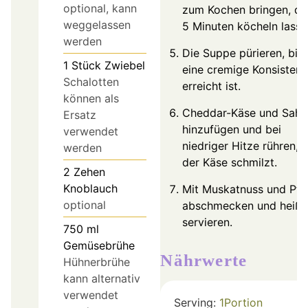
optional, kann
zum Kochen bringen, d
weggelassen
5 Minuten köcheln lasse
werden
Die Suppe pürieren, bis
1
Stück
Zwiebel
eine cremige Konsisten
Schalotten
erreicht ist.
können als
Cheddar-Käse und Sahn
Ersatz
hinzufügen und bei
verwendet
niedriger Hitze rühren, b
werden
der Käse schmilzt.
2
Zehen
Knoblauch
Mit Muskatnuss und Pfe
optional
abschmecken und heiß
servieren.
750
ml
Gemüsebrühe
Nährwerte
Hühnerbrühe
kann alternativ
verwendet
Serving:
1
Portion