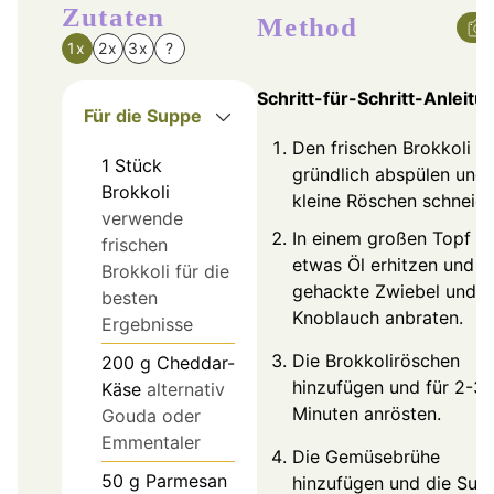
Zutaten
Method
1x
2x
3x
?
Schritt-für-Schritt-Anleitu
Für die Suppe
Den frischen Brokkoli
1
Stück
gründlich abspülen und 
Brokkoli
kleine Röschen schneide
verwende
In einem großen Topf
frischen
etwas Öl erhitzen und d
Brokkoli für die
gehackte Zwiebel und 
besten
Knoblauch anbraten.
Ergebnisse
Die Brokkoliröschen
200
g
Cheddar-
hinzufügen und für 2-3
Käse
alternativ
Minuten anrösten.
Gouda oder
Emmentaler
Die Gemüsebrühe
50
g
Parmesan
hinzufügen und die Sup