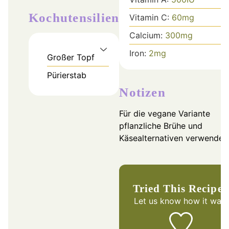
Kochutensilien
Vitamin C:
60
mg
Calcium:
300
mg
Iron:
2
mg
Großer Topf
Pürierstab
Notizen
Für die vegane Variante
pflanzliche Brühe und
Käsealternativen verwenden
Tried This Recipe?
Let us know
how it was!