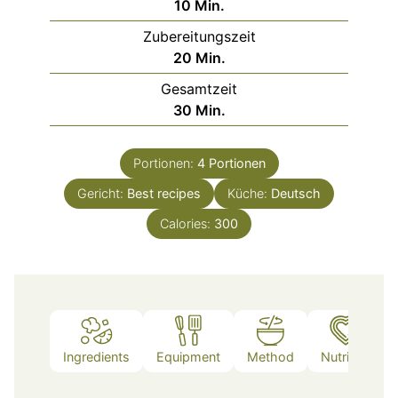
Minuten
10
Min.
Zubereitungszeit
Minuten
20
Min.
Gesamtzeit
Minuten
30
Min.
Portionen:
4
Portionen
Gericht:
Best recipes
Küche:
Deutsch
Calories:
300
Ingredients
Equipment
Method
Nutrition