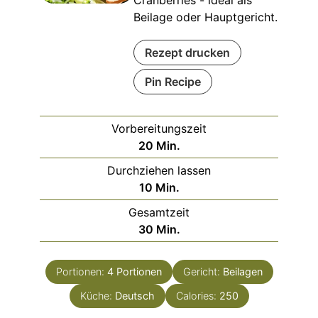
Cranberries - ideal als
Beilage oder Hauptgericht.
Rezept drucken
Pin Recipe
Vorbereitungszeit
Minuten
20
Min.
Durchziehen lassen
Minuten
10
Min.
Gesamtzeit
Minuten
30
Min.
Portionen:
4
Portionen
Gericht:
Beilagen
Küche:
Deutsch
Calories:
250