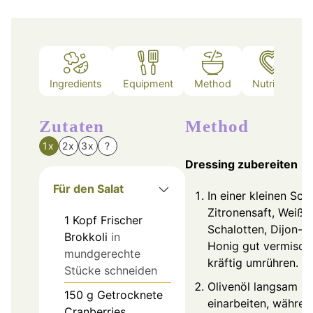
Ingredients
Equipment
Method
Nutrition
Zutaten
Method
1x
2x
3x
?
Dressing zubereiten
Für den Salat
In einer kleinen Sch
Zitronensaft, Weißw
1
Kopf
Frischer
Schalotten, Dijon-S
Brokkoli
in
Honig gut vermisch
mundgerechte
kräftig umrühren.
Stücke schneiden
Olivenöl langsam
150
g
Getrocknete
einarbeiten, währen
Cranberries