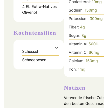
Cholesterol:
10
mg
4
EL
Extra-Natives
Sodium:
150
mg
Olivenöl
Potassium:
300
mg
Fiber:
4
g
Kochutensilien
Sugar:
8
g
Vitamin A:
500
IU
Schüssel
Vitamin C:
60
mg
Schneebesen
Calcium:
150
mg
Iron:
1
mg
Notizen
Verwende frische Zutate
den besten Geschmack.