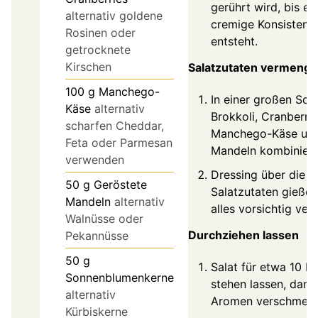
gerührt wird, bis ei
alternativ goldene
cremige Konsistenz
Rosinen oder
entsteht.
getrocknete
Kirschen
Salatzutaten vermeng
100
g
Manchego-
In einer großen Sch
Käse
alternativ
Brokkoli, Cranberrie
scharfen Cheddar,
Manchego-Käse un
Feta oder Parmesan
Mandeln kombiniere
verwenden
Dressing über die
50
g
Geröstete
Salatzutaten gieße
Mandeln
alternativ
alles vorsichtig ve
Walnüsse oder
Durchziehen lassen
Pekannüsse
50
g
Salat für etwa 10 M
Sonnenblumenkerne
stehen lassen, dami
alternativ
Aromen verschmelz
Kürbiskerne