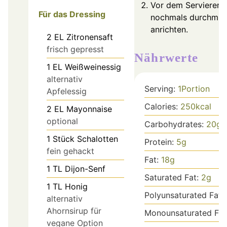
Vor dem Servieren
Für das Dressing
nochmals durchmis
anrichten.
2
EL
Zitronensaft
frisch gepresst
Nährwerte
1
EL
Weißweinessig
alternativ
Serving:
1
Portion
Apfelessig
Calories:
250
kcal
2
EL
Mayonnaise
optional
Carbohydrates:
20
g
1
Stück
Schalotten
Protein:
5
g
fein gehackt
Fat:
18
g
1
TL
Dijon-Senf
Saturated Fat:
2
g
1
TL
Honig
Polyunsaturated Fat:
alternativ
Ahornsirup für
Monounsaturated Fat
vegane Option