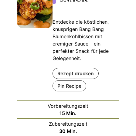
Entdecke die köstlichen,
knusprigen Bang Bang
Blumenkohlbissen mit
cremiger Sauce – ein
perfekter Snack für jede
Gelegenheit.
Rezept drucken
Pin Recipe
Vorbereitungszeit
Minuten
15
Min.
Zubereitungszeit
Minuten
30
Min.