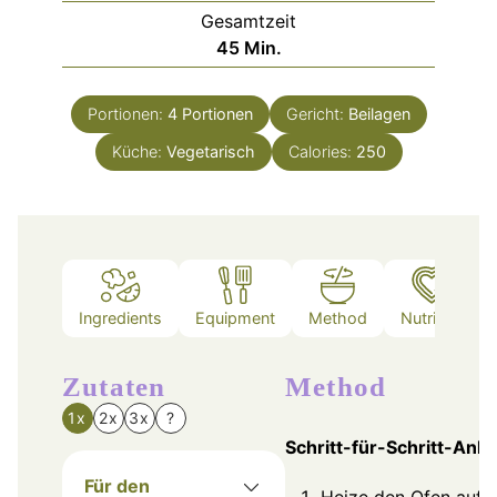
Gesamtzeit
Minuten
45
Min.
Portionen:
4
Portionen
Gericht:
Beilagen
Küche:
Vegetarisch
Calories:
250
Ingredients
Equipment
Method
Nutrition
Zutaten
Method
1x
2x
3x
?
Schritt-für-Schritt-Anle
Für den
Heize den Ofen auf 