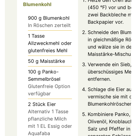
Blumenkohl
(450 °F) vor und ber
zwei Backbleche mit
900
g
Blumenkohl
Backpapier vor.
In Röschen zerteilt
Schneide den Blume
1
Tasse
in gleichmäßige Rös
Allzweckmehl oder
und wälze sie in der
glutenfreies Mehl
Maisstärke-Mischung
50
g
Maisstärke
Verwende ein Sieb, 
überschüssiges Mehl
100
g
Panko-
entfernen.
Semmelbrösel
Glutenfreie Option
Schlage die Eier auf
verfügbar
vermische sie mit de
Blumenkohlröschen.
2
Stück
Eier
Alternativ 1 Tasse
Kombiniere Panko,
pflanzliche Milch
Olivenöl, Knoblauchp
mit 1 EL Essig oder
Salz und Pfeffer in e
Aquafaba
separaten Schüssel.