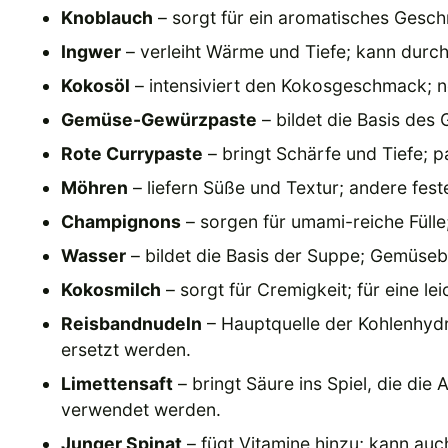
Knoblauch
– sorgt für ein aromatisches Gesch
Ingwer
– verleiht Wärme und Tiefe; kann durc
Kokosöl
– intensiviert den Kokosgeschmack; neu
Gemüse-Gewürzpaste
– bildet die Basis des
Rote Currypaste
– bringt Schärfe und Tiefe; 
Möhren
– liefern Süße und Textur; andere fest
Champignons
– sorgen für umami-reiche Fülle
Wasser
– bildet die Basis der Suppe; Gemüs
Kokosmilch
– sorgt für Cremigkeit; für eine l
Reisbandnudeln
– Hauptquelle der Kohlenhyd
ersetzt werden.
Limettensaft
– bringt Säure ins Spiel, die die
verwendet werden.
Junger Spinat
– fügt Vitamine hinzu; kann auc