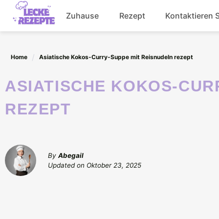
Skip
Zuhause
Rezept
Kontaktieren 
to
content
Abendessen
Home
Asiatische Kokos-Curry-Suppe mit Reisnudeln rezept
Getränke
ASIATISCHE KOKOS-CURRY-SUPPE MIT REISNUDELN
Salat
REZEPT
By
Abegail
Updated on
Oktober 23, 2025