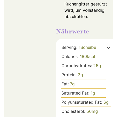
Kuchengitter gestürzt
wird, um vollständig
abzukühlen.
Nährwerte
Serving:
1
Scheibe
Calories:
180
kcal
Carbohydrates:
25
g
Protein:
3
g
Fat:
7
g
Saturated Fat:
1
g
Polyunsaturated Fat:
6
g
Cholesterol:
50
mg