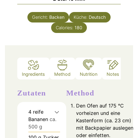
Gericht:
Backen
Küche:
Deutsch
Calories:
180
Ingredients
Method
Nutrition
Notes
Zutaten
Method
Den Ofen auf 175 °C
4
reife
vorheizen und eine
Bananen
ca.
Kastenform (ca. 23 cm)
500 g
mit Backpapier auslegen
oder einfetten.
100
g
Zucker