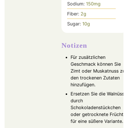
Sodium:
150
mg
Fiber:
2
g
Sugar:
10
g
Notizen
Für zusätzlichen
Geschmack können Sie
Zimt oder Muskatnuss zu
den trockenen Zutaten
hinzufügen.
Ersetzen Sie die Walnüsse
durch
Schokoladenstückchen
oder getrocknete Früchte
für eine süßere Variante.