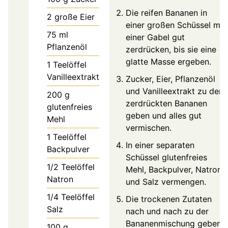
Die reifen Bananen in
2
große Eier
einer großen Schüssel mit
75
ml
einer Gabel gut
Pflanzenöl
zerdrücken, bis sie eine
glatte Masse ergeben.
1
Teelöffel
Vanilleextrakt
Zucker, Eier, Pflanzenöl
und Vanilleextrakt zu den
200
g
zerdrückten Bananen
glutenfreies
geben und alles gut
Mehl
vermischen.
1
Teelöffel
In einer separaten
Backpulver
Schüssel glutenfreies
1/2
Teelöffel
Mehl, Backpulver, Natron
Natron
und Salz vermengen.
1/4
Teelöffel
Die trockenen Zutaten
Salz
nach und nach zu der
Bananenmischung geben
100
g