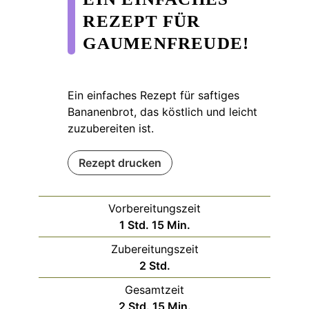
REZEPT FÜR
GAUMENFREUDE!
Ein einfaches Rezept für saftiges
Bananenbrot, das köstlich und leicht
zuzubereiten ist.
Rezept drucken
Vorbereitungszeit
Stunde
Minuten
1
Std.
15
Min.
Zubereitungszeit
Stunden
2
Std.
Gesamtzeit
Stunden
Minuten
2
Std.
15
Min.