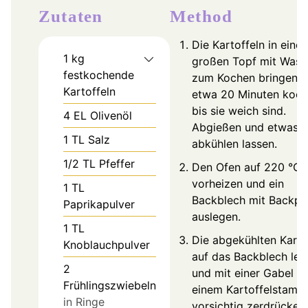
Zutaten
Method
Die Kartoffeln in eine
1
kg
großen Topf mit Wass
festkochende
zum Kochen bringen 
Kartoffeln
etwa 20 Minuten koch
bis sie weich sind.
4
EL
Olivenöl
Abgießen und etwas
1
TL
Salz
abkühlen lassen.
1/2
TL
Pfeffer
Den Ofen auf 220 °C
vorheizen und ein
1
TL
Backblech mit Backpa
Paprikapulver
auslegen.
1
TL
Die abgekühlten Karto
Knoblauchpulver
auf das Backblech leg
2
und mit einer Gabel o
Frühlingszwiebeln
einem Kartoffelstampf
in Ringe
vorsichtig zerdrücken,