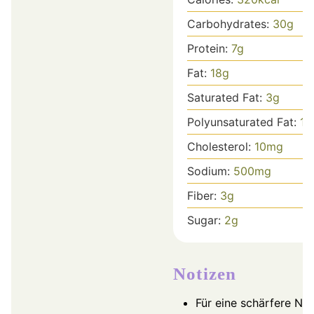
Carbohydrates:
30
g
Protein:
7
g
Fat:
18
g
Saturated Fat:
3
g
Polyunsaturated Fat:
15
Cholesterol:
10
mg
Sodium:
500
mg
Fiber:
3
g
Sugar:
2
g
Notizen
Für eine schärfere No