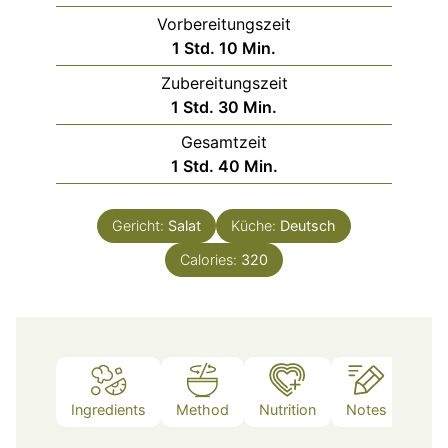
Vorbereitungszeit
Stunde
Minuten
1
Std.
10
Min.
Zubereitungszeit
Stunde
Minuten
1
Std.
30
Min.
Gesamtzeit
Stunde
Minuten
1
Std.
40
Min.
Gericht:
Salat
Küche:
Deutsch
Calories:
320
Ingredients
Method
Nutrition
Notes