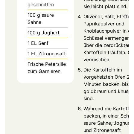
geschnitten
sie leicht platt sind.
100
g
saure
Olivenöl, Salz, Pfeffer,
Sahne
Paprikapulver und
Knoblauchpulver in ei
100
g
Joghurt
Schüssel vermengen 
1
EL
Senf
über die zerdrückten
Kartoffeln träufeln. Gu
1
EL
Zitronensaft
vermischen.
Frische Petersilie
Die Kartoffeln im
zum Garnieren
vorgeheizten Ofen 25
Minuten backen, bis s
goldbraun und knuspr
sind.
Während die Kartoffel
backen, in einer Schüs
saure Sahne, Joghurt,
und Zitronensaft