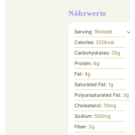
Nährwerte
Serving:
1
Knödel
Calories:
220
kcal
Carbohydrates:
35
g
Protein:
6
g
Fat:
4
g
Saturated Fat:
1
g
Polyunsaturated Fat:
3
g
Cholesterol:
70
mg
Sodium:
500
mg
Fiber:
2
g