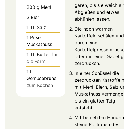
garen, bis sie weich sind.
200
g
Mehl
Abgießen und etwas
2
Eier
abkühlen lassen.
1
TL
Salz
Die noch warmen
Kartoffeln schälen und
1
Prise
durch eine
Muskatnuss
Kartoffelpresse drücken
1
TL
Butter
für
oder mit einer Gabel gut
die Form
zerdrücken.
1
l
In einer Schüssel die
Gemüsebrühe
zerdrückten Kartoffeln
zum Kochen
mit Mehl, Eiern, Salz und
Muskatnuss vermengen,
bis ein glatter Teig
entsteht.
Mit bemehlten Händen
kleine Portionen des