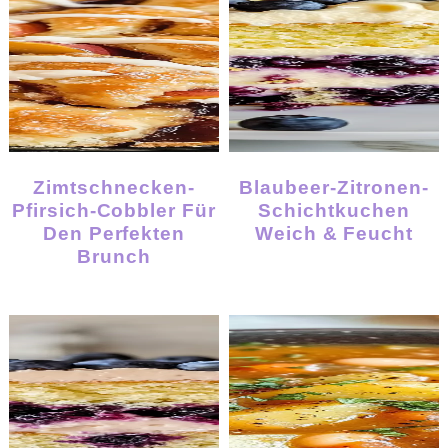
Zimtschnecken-
Blaubeer-Zitronen-
Pfirsich-Cobbler Für
Schichtkuchen
Den Perfekten
Weich & Feucht
Brunch