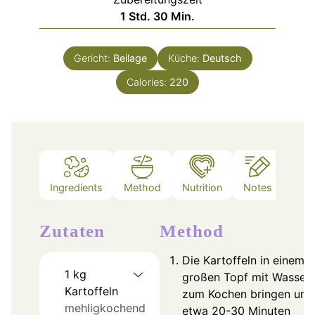
Stunde
Minuten
1
Std.
30
Min.
Gericht:
Beilage
Küche:
Deutsch
Calories:
220
Ingredients
Method
Nutrition
Notes
Zutaten
Method
Die Kartoffeln in einem
1
kg
großen Topf mit Wasser
Kartoffeln
zum Kochen bringen und
mehligkochend
etwa 20-30 Minuten