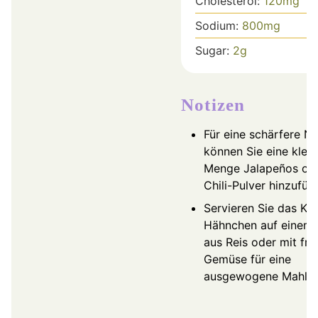
Cholesterol:
120
mg
Sodium:
800
mg
Sugar:
2
g
Notizen
Für eine schärfere N
können Sie eine klein
Menge Jalapeños od
Chili-Pulver hinzufüg
Servieren Sie das Kä
Hähnchen auf einem 
aus Reis oder mit fr
Gemüse für eine
ausgewogene Mahlze