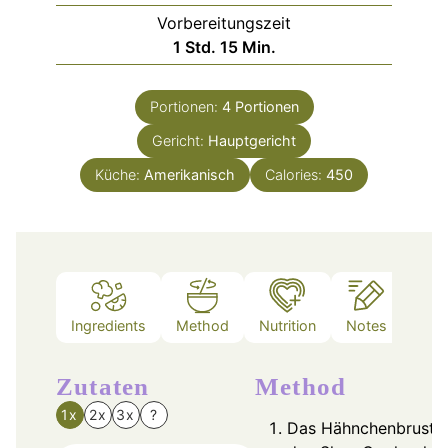
Vorbereitungszeit
Stunde
Minuten
1
Std.
15
Min.
Portionen:
4
Portionen
Gericht:
Hauptgericht
Küche:
Amerikanisch
Calories:
450
Ingredients
Method
Nutrition
Notes
Zutaten
Method
1x
2x
3x
?
Das Hähnchenbrustfil