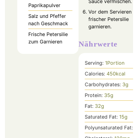
Sauce vermischen.
Paprikapulver
Vor dem Servieren mi
Salz und Pfeffer
frischer Petersilie
nach Geschmack
garnieren.
Frische Petersilie
zum Garnieren
Nährwerte
Serving:
1
Portion
Calories:
450
kcal
Carbohydrates:
3
g
Protein:
35
g
Fat:
32
g
Saturated Fat:
15
g
Polyunsaturated Fat:
1