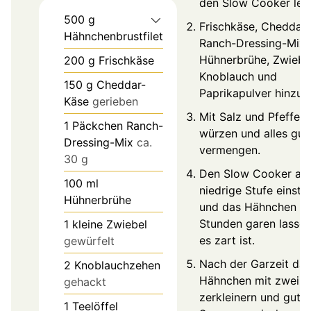
den Slow Cooker leg
500
g
Frischkäse, Cheddar-
Hähnchenbrustfilet
Ranch-Dressing-Mix,
Hühnerbrühe, Zwiebel
200
g
Frischkäse
Knoblauch und
150
g
Cheddar-
Paprikapulver hinzuf
Käse
gerieben
Mit Salz und Pfeffer
1
Päckchen Ranch-
würzen und alles gut
Dressing-Mix
ca.
vermengen.
30 g
Den Slow Cooker au
100
ml
niedrige Stufe einstel
Hühnerbrühe
und das Hähnchen 6
Stunden garen lassen
1
kleine Zwiebel
es zart ist.
gewürfelt
Nach der Garzeit das
2
Knoblauchzehen
Hähnchen mit zwei G
gehackt
zerkleinern und gut m
1
Teelöffel