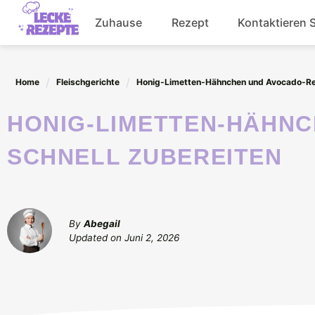
Skip
Zuhause
Rezept
Kontaktieren 
to
content
Abendessen
Home
Fleischgerichte
Honig-Limetten-Hähnchen und Avocado-Rei
Getränke
HONIG-LIMETTEN-HÄHNCHEN UND AVOCADO-REIS-STAPEL
Salat
SCHNELL ZUBEREITEN
By
Abegail
Updated on
Juni 2, 2026