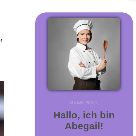
er
ÜBER MICH
Hallo, ich bin
Abegail!