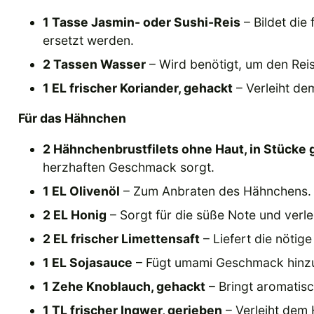
1 Tasse Jasmin- oder Sushi-Reis
– Bildet die
ersetzt werden.
2 Tassen Wasser
– Wird benötigt, um den Rei
1 EL frischer Koriander, gehackt
– Verleiht de
Für das Hähnchen
2 Hähnchenbrustfilets ohne Haut, in Stücke 
herzhaften Geschmack sorgt.
1 EL Olivenöl
– Zum Anbraten des Hähnchens.
2 EL Honig
– Sorgt für die süße Note und verle
2 EL frischer Limettensaft
– Liefert die nötige
1 EL Sojasauce
– Fügt umami Geschmack hinz
1 Zehe Knoblauch, gehackt
– Bringt aromatisc
1 TL frischer Ingwer, gerieben
– Verleiht dem