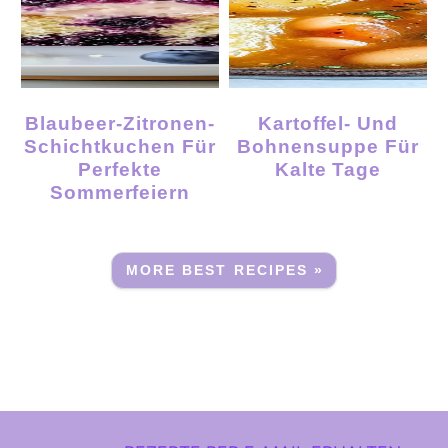
Blaubeer-Zitronen-
Kartoffel- Und
Schichtkuchen Für
Bohnensuppe Für
Perfekte
Kalte Tage
Sommerfeiern
MORE BEST RECIPES »