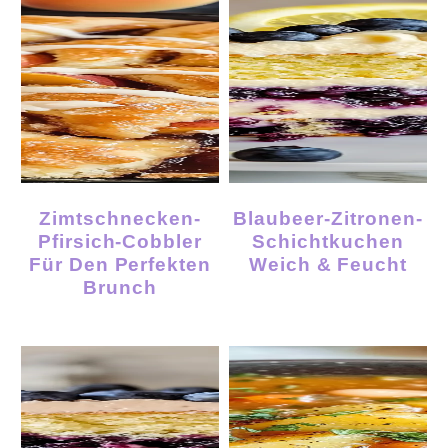
Zimtschnecken-
Blaubeer-Zitronen-
Pfirsich-Cobbler
Schichtkuchen
Für Den Perfekten
Weich & Feucht
Brunch