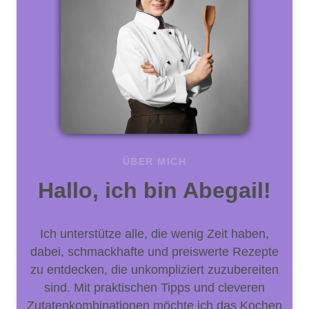
ÜBER MICH
Hallo, ich bin Abegail!
Ich unterstütze alle, die wenig Zeit haben,
dabei, schmackhafte und preiswerte Rezepte
zu entdecken, die unkompliziert zuzubereiten
sind. Mit praktischen Tipps und cleveren
Zutatenkombinationen möchte ich das Kochen