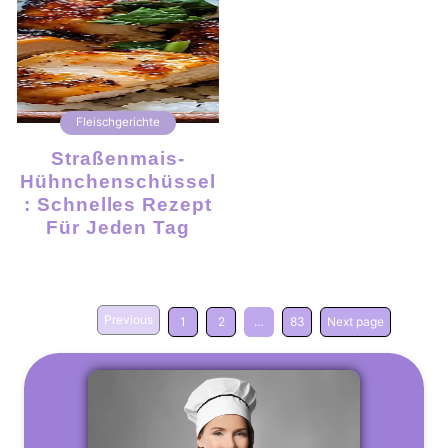
Fleischgerichte
Straßenmais-
Hühnchenschüssel
: Schnelles Rezept
Für Jeden Tag
Previous
1
2
…
83
Next page