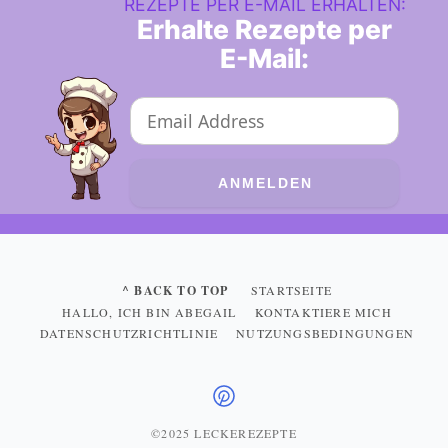
REZEPTE PER E-MAIL ERHALTEN:
Erhalte Rezepte per
E-Mail:
^ BACK TO TOP
STARTSEITE
HALLO, ICH BIN ABEGAIL
KONTAKTIERE MICH
DATENSCHUTZRICHTLINIE
NUTZUNGSBEDINGUNGEN
©2025 LECKEREZEPTE