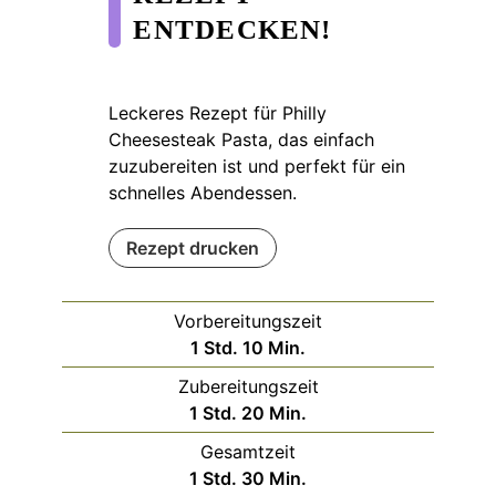
ENTDECKEN!
Leckeres Rezept für Philly
Cheesesteak Pasta, das einfach
zuzubereiten ist und perfekt für ein
schnelles Abendessen.
Rezept drucken
Vorbereitungszeit
Stunde
Minuten
1
Std.
10
Min.
Zubereitungszeit
Stunde
Minuten
1
Std.
20
Min.
Gesamtzeit
Stunde
Minuten
1
Std.
30
Min.