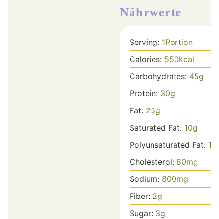
Nährwerte
Serving:
1
Portion
Calories:
550
kcal
Carbohydrates:
45
g
Protein:
30
g
Fat:
25
g
Saturated Fat:
10
g
Polyunsaturated Fat:
15
Cholesterol:
80
mg
Sodium:
800
mg
Fiber:
2
g
Sugar:
3
g