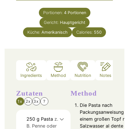
Portionen:
4
Portionen
Gericht:
Hauptgericht
Küche:
Amerikanisch
Calories:
550
Ingredients
Method
Nutrition
Notes
Zutaten
Method
1x
2x
3x
?
Die Pasta nach
Packungsanweisung in
250
g
Pasta
z.
einem großen Topf mi
B. Penne oder
Salzwasser al dente