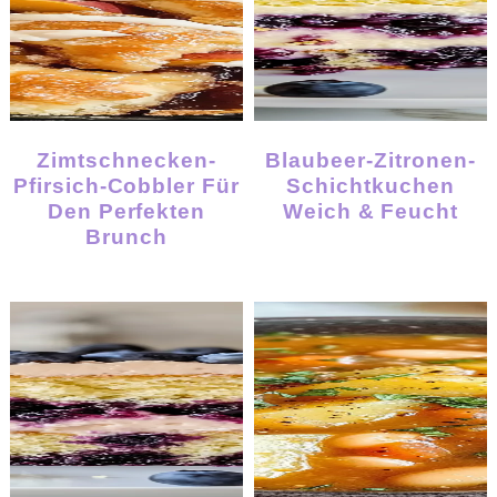
Zimtschnecken-
Blaubeer-Zitronen-
Pfirsich-Cobbler Für
Schichtkuchen
Den Perfekten
Weich & Feucht
Brunch