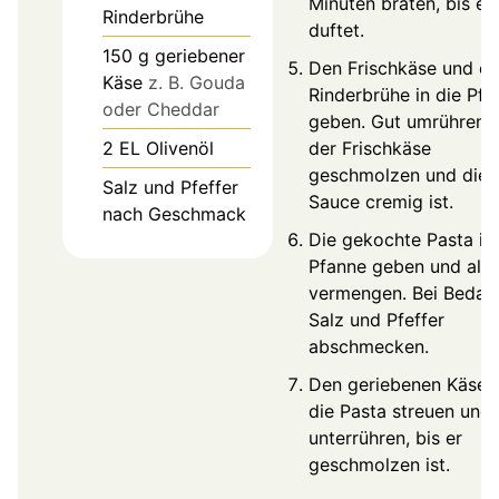
Minuten braten, bis er
Rinderbrühe
duftet.
150
g
geriebener
Den Frischkäse und di
Käse
z. B. Gouda
Rinderbrühe in die Pfa
oder Cheddar
geben. Gut umrühren, 
2
EL
Olivenöl
der Frischkäse
geschmolzen und die
Salz und Pfeffer
Sauce cremig ist.
nach Geschmack
Die gekochte Pasta in 
Pfanne geben und alle
vermengen. Bei Bedarf
Salz und Pfeffer
abschmecken.
Den geriebenen Käse 
die Pasta streuen und 
unterrühren, bis er
geschmolzen ist.