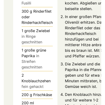
Fusilli
kochen. Abgießen und
beiseite stellen.
300
g
Rinderfilet
In einer großen Pfann
oder
Olivenöl erhitzen. Das
Rinderhackfleisch
Rinderfilet oder das
1
große Zwiebel
Rinderhackfleisch
in Ringe
hinzufügen und bei
geschnitten
mittlerer Hitze anbrate
1
große grüne
bis es braun ist. Mit Sa
Paprika
in
und Pfeffer würzen.
Streifen
Die Zwiebel und die g
geschnitten
Paprika in die Pfanne
2
geben und für etwa 5
Knoblauchzehen
Minuten mitbraten, bis
fein gehackt
Gemüse weich ist.
Den Knoblauch hinzuf
200
g
Frischkäse
und für weitere 1-2
200
ml