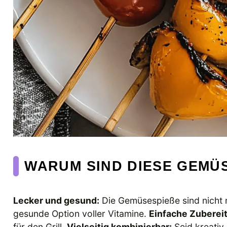
WARUM SIND DIESE GEMÜSE
Lecker und gesund:
Die Gemüsespieße sind nicht 
gesunde Option voller Vitamine.
Einfache Zuberei
für den Grill.
Vielseitig kombinierbar:
Seid kreativ