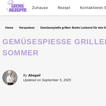
Skip
Zuhause
Rezept
Kontaktieren 
to
content
Abendessen
Home
Vorspeisen
Gemüsespieße grillen: Bunte Leckerei für den
Getränke
GEMÜSESPIESSE GRILLEN: BUNTE LECKEREI FÜR DEN S
Salat
OMMER
By
Abegail
Updated on
September 5, 2025