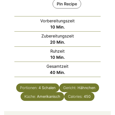
Pin Recipe
Vorbereitungszeit
Minuten
10
Min.
Zubereitungszeit
Minuten
20
Min.
Ruhzeit
Minuten
10
Min.
Gesamtzeit
Minuten
40
Min.
Portionen:
4
Schalen
Gericht:
Hähnchen
Küche:
Amerikanisch
Calories:
450