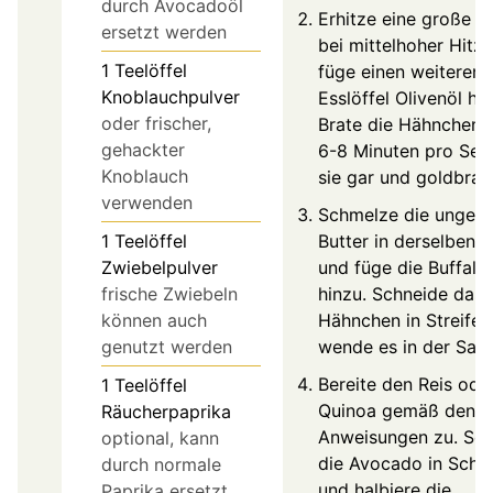
durch Avocadoöl
Erhitze eine große P
ersetzt werden
bei mittelhoher Hitz
1
Teelöffel
füge einen weiteren
Knoblauchpulver
Esslöffel Olivenöl hin
oder frischer,
Brate die Hähnchenb
gehackter
6-8 Minuten pro Seit
Knoblauch
sie gar und goldbrau
verwenden
Schmelze die ungesa
Butter in derselben 
1
Teelöffel
und füge die Buffal
Zwiebelpulver
hinzu. Schneide das
frische Zwiebeln
Hähnchen in Streifen
können auch
wende es in der Sau
genutzt werden
Bereite den Reis ode
1
Teelöffel
Quinoa gemäß den
Räucherpaprika
Anweisungen zu. Sc
optional, kann
die Avocado in Sche
durch normale
und halbiere die
Paprika ersetzt