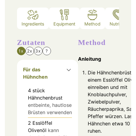
Ingredients
Equipment
Method
Nutrition
Zutaten
Method
1x
2x
3x
?
Anleitung
Für das
Die Hähnchenbrüste 
Hühnchen
einem Esslöffel Olive
einreiben und mit
4
stück
Knoblauchpulver,
Hähnchenbrust
Zwiebelpulver,
entbeinte, hautlose
Räucherpaprika, Sal
Brüsten verwenden
Pfeffer würzen. Lass
2
Esslöffel
Hähnchen etwa 10 M
Olivenöl
kann
ruhen.