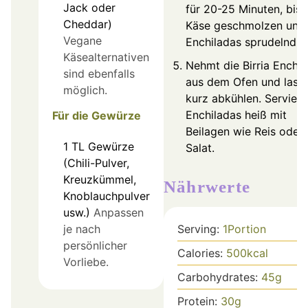
Jack oder
für 20-25 Minuten, bis 
Cheddar)
Käse geschmolzen und 
Vegane
Enchiladas sprudelnd si
Käsealternativen
Nehmt die Birria Enchil
sind ebenfalls
aus dem Ofen und lasst
möglich.
kurz abkühlen. Serviert
Enchiladas heiß mit
Für die Gewürze
Beilagen wie Reis oder
1
TL
Gewürze
Salat.
(Chili-Pulver,
Kreuzkümmel,
Nährwerte
Knoblauchpulver
usw.)
Anpassen
je nach
Serving:
1
Portion
persönlicher
Calories:
500
kcal
Vorliebe.
Carbohydrates:
45
g
Protein:
30
g