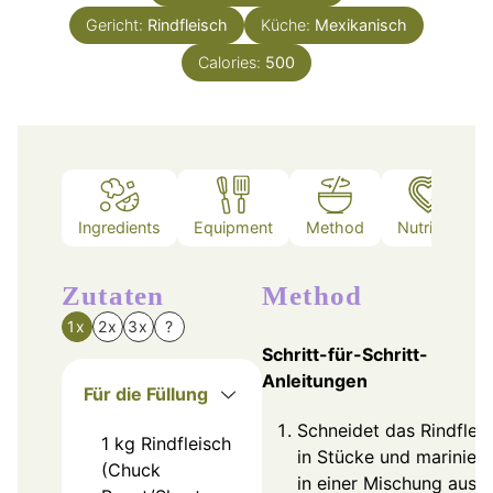
Gericht:
Rindfleisch
Küche:
Mexikanisch
Calories:
500
Ingredients
Equipment
Method
Nutrition
Zutaten
Method
1x
2x
3x
?
Schritt-für-Schritt-
Anleitungen
Für die Füllung
Schneidet das Rindflei
1
kg
Rindfleisch
in Stücke und mariniert
(Chuck
in einer Mischung aus C