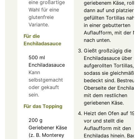
eine großartige
geriebenem Käse, rollt 
Wahl für eine
dann auf und platziert 
glutenfreie
gefüllten Tortillas nahtl
Variante.
in einer gebutterten
Auflaufform, mit der N
Für die
nach unten.
Enchiladasauce
Gießt großzügig die
500
ml
Enchiladasauce über di
Enchiladasauce
aufgerollten Tortillas,
Kann
sodass sie gleichmäßig
selbstgemacht
bedeckt sind. Bestreut 
oder gekauft
Oberseite der Enchilad
sein.
mit dem restlichen
geriebenen Käse.
Für das Topping
Heizt den Ofen auf 190
200
g
vor und stellt die
Geriebener Käse
Auflaufform mit den
(z. B. Monterey
Enchiladas hinein. Back