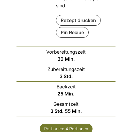
sind.
Rezept drucken
Pin Recipe
Vorbereitungszeit
Minuten
30
Min.
Zubereitungszeit
Stunden
3
Std.
Backzeit
Minuten
25
Min.
Gesamtzeit
Stunden
Minuten
3
Std.
55
Min.
Portionen:
4
Portionen