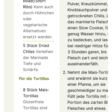
Roast/Short
Pulver, Kreuzkümmel,
Ribs)
Kann auch
Knoblauchpulver und
durch Hühnchen
getrockneten Chilis. Le
oder
das marinierte Fleisch i
vegetarische
einen Slow Cooker, füg
Alternativen
genug Wasser hinzu, u
ersetzt werden.
zu bedecken, und lasst
5
Stück
Dried
bei niedriger Hitze für
Chiles
Verleihen
3 Stunden garen, bis d
der Marinade
Fleisch zart und leicht
Tiefe und
auseinanderfällt.
Schärfe.
Nehmt die Mais-Tortilla
und erwärmt sie kurz in
Für die Tortillas
einer Pfanne, um sie
8
Stück
Mais-
geschmeidiger zu mach
Tortillas
Füllt jede Tortilla mit ei
Glutenfreie
Portion des zarten Birr
Tortillas sind
Fleisches und etwas