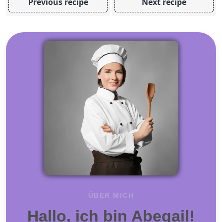
Previous recipe
Next recipe
ÜBER MICH
Hallo, ich bin Abegail!