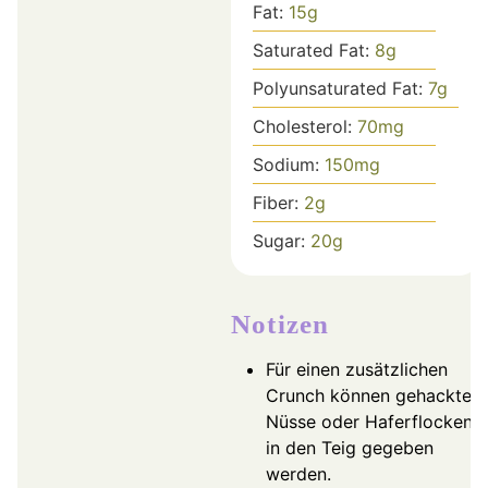
Fat:
15
g
Saturated Fat:
8
g
Polyunsaturated Fat:
7
g
Cholesterol:
70
mg
Sodium:
150
mg
Fiber:
2
g
Sugar:
20
g
Notizen
Für einen zusätzlichen
Crunch können gehackte
Nüsse oder Haferflocken
in den Teig gegeben
werden.