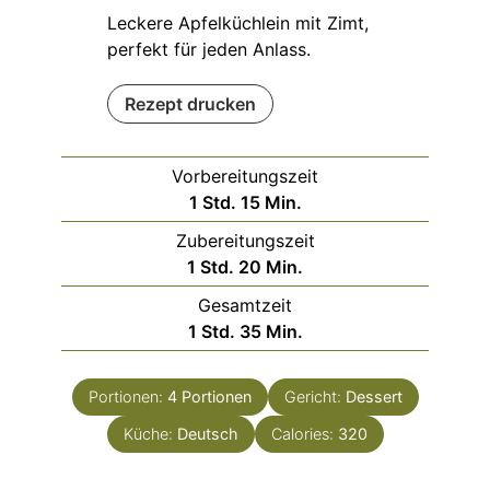
Leckere Apfelküchlein mit Zimt,
perfekt für jeden Anlass.
Rezept drucken
Vorbereitungszeit
Stunde
Minuten
1
Std.
15
Min.
Zubereitungszeit
Stunde
Minuten
1
Std.
20
Min.
Gesamtzeit
Stunde
Minuten
1
Std.
35
Min.
Portionen:
4
Portionen
Gericht:
Dessert
Küche:
Deutsch
Calories:
320