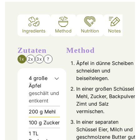
Ingredients
Method
Nutrition
Notes
Zutaten
Method
1x
2x
3x
?
Äpfel in dünne Scheiben
schneiden und
4
große
beiseitelegen.
Äpfel
In einer großen Schüssel
geschält und
Mehl, Zucker, Backpulver,
entkernt
Zimt und Salz
vermischen.
200
g
Mehl
In einer separaten
100
g
Zucker
Schüssel Eier, Milch und
1
TL
geschmolzene Butter gut