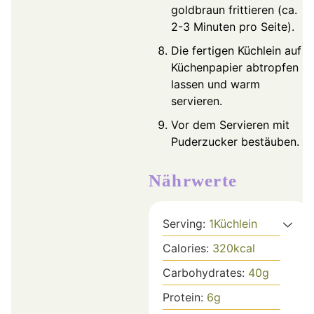
goldbraun frittieren (ca.
2-3 Minuten pro Seite).
Die fertigen Küchlein auf
Küchenpapier abtropfen
lassen und warm
servieren.
Vor dem Servieren mit
Puderzucker bestäuben.
Nährwerte
Serving:
1
Küchlein
Calories:
320
kcal
Carbohydrates:
40
g
Protein:
6
g